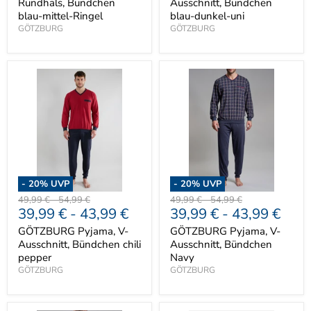
Rundhals, Bündchen
Ausschnitt, Bündchen
blau-mittel-Ringel
blau-dunkel-uni
GÖTZBURG
GÖTZBURG
-
20
% UVP
-
20
% UVP
Ursprünglicher
Ursprünglicher
Ursprünglicher
Ursprünglicher
49,99 €
-
54,99 €
49,99 €
-
54,99 €
39,99 €
-
43,99 €
39,99 €
-
43,99 €
Preis
Preis
Preis
Preis
GÖTZBURG Pyjama, V-
GÖTZBURG Pyjama, V-
Ausschnitt, Bündchen chili
Ausschnitt, Bündchen
pepper
Navy
GÖTZBURG
GÖTZBURG