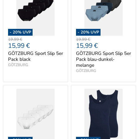
-
20
% UVP
-
20
% UVP
Ursprünglicher
Ursprünglicher
19,99 €
19,99 €
Aktueller
Aktueller
15,99 €
15,99 €
Preis
Preis
Preis
Preis
GÖTZBURG Sport Slip 5er
GÖTZBURG Sport Slip 5er
Pack black
Pack blau-dunkel-
melange
GÖTZBURG
GÖTZBURG