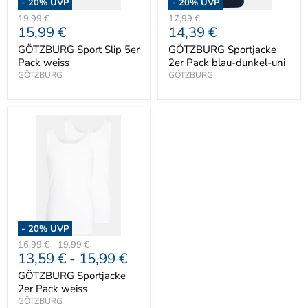
-
20
% UVP
-
20
% UVP
Ursprünglicher
Ursprünglicher
19,99 €
17,99 €
Aktueller
Aktueller
15,99 €
14,39 €
Preis
Preis
Preis
Preis
GÖTZBURG Sport Slip 5er
GÖTZBURG Sportjacke
Pack weiss
2er Pack blau-dunkel-uni
GÖTZBURG
GÖTZBURG
-
20
% UVP
Ursprünglicher
Ursprünglicher
16,99 €
-
19,99 €
13,59 €
-
15,99 €
Preis
Preis
GÖTZBURG Sportjacke
2er Pack weiss
GÖTZBURG