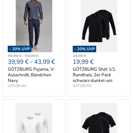
-
20
% UVP
-
20
% UVP
Ursprünglicher
Ursprünglicher
Ursprünglicher
49,99 €
-
54,99 €
24,99 €
Aktueller
39,99 €
-
43,99 €
19,99 €
Preis
Preis
Preis
Preis
GÖTZBURG Pyjama, V-
GÖTZBURG Shirt 1/1,
Ausschnitt, Bündchen
Rundhals, 2er Pack
Navy
schwarz-dunkel-uni
GÖTZBURG
GÖTZBURG