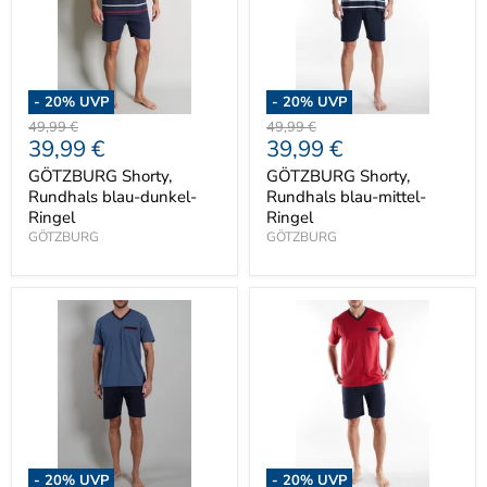
-
20
% UVP
-
20
% UVP
Ursprünglicher
Ursprünglicher
49,99 €
49,99 €
Aktueller
Aktueller
39,99 €
39,99 €
Preis
Preis
Preis
Preis
GÖTZBURG Shorty,
GÖTZBURG Shorty,
Rundhals blau-dunkel-
Rundhals blau-mittel-
Ringel
Ringel
GÖTZBURG
GÖTZBURG
-
20
% UVP
-
20
% UVP