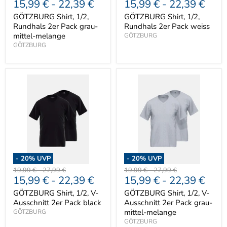
15,99 €
-
22,39 €
15,99 €
-
22,39 €
Preis
Preis
Preis
Preis
GÖTZBURG Shirt, 1/2,
GÖTZBURG Shirt, 1/2,
Rundhals 2er Pack grau-
Rundhals 2er Pack weiss
mittel-melange
GÖTZBURG
GÖTZBURG
-
20
% UVP
-
20
% UVP
Ursprünglicher
Ursprünglicher
Ursprünglicher
Ursprünglicher
19,99 €
-
27,99 €
19,99 €
-
27,99 €
15,99 €
-
22,39 €
15,99 €
-
22,39 €
Preis
Preis
Preis
Preis
GÖTZBURG Shirt, 1/2, V-
GÖTZBURG Shirt, 1/2, V-
Ausschnitt 2er Pack black
Ausschnitt 2er Pack grau-
mittel-melange
GÖTZBURG
GÖTZBURG