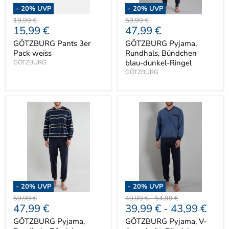
-
20
% UVP
-
20
% UVP
Ursprünglicher
Ursprünglicher
19,99 €
59,99 €
Aktueller
Aktueller
15,99 €
47,99 €
Preis
Preis
Preis
Preis
GÖTZBURG Pants 3er
GÖTZBURG Pyjama,
Pack weiss
Rundhals, Bündchen
blau-dunkel-Ringel
GÖTZBURG
GÖTZBURG
-
20
% UVP
-
20
% UVP
Ursprünglicher
Ursprünglicher
Ursprünglicher
59,99 €
49,99 €
-
54,99 €
Aktueller
47,99 €
39,99 €
-
43,99 €
Preis
Preis
Preis
Preis
GÖTZBURG Pyjama,
GÖTZBURG Pyjama, V-