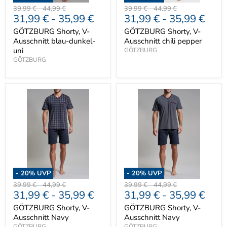
Ursprünglicher
Ursprünglicher
Ursprünglicher
Ursprünglicher
39,99 €
-
44,99 €
39,99 €
-
44,99 €
31,99 €
-
35,99 €
31,99 €
-
35,99 €
Preis
Preis
Preis
Preis
GÖTZBURG Shorty, V-
GÖTZBURG Shorty, V-
Ausschnitt blau-dunkel-
Ausschnitt chili pepper
uni
GÖTZBURG
GÖTZBURG
-
20
% UVP
-
20
% UVP
Ursprünglicher
Ursprünglicher
Ursprünglicher
Ursprünglicher
39,99 €
-
44,99 €
39,99 €
-
44,99 €
31,99 €
-
35,99 €
31,99 €
-
35,99 €
Preis
Preis
Preis
Preis
GÖTZBURG Shorty, V-
GÖTZBURG Shorty, V-
Ausschnitt Navy
Ausschnitt Navy
GÖTZBURG
GÖTZBURG