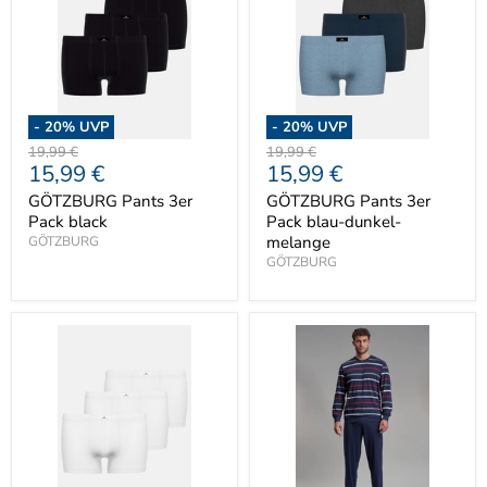
-
20
% UVP
-
20
% UVP
Ursprünglicher
Ursprünglicher
19,99 €
19,99 €
Aktueller
Aktueller
15,99 €
15,99 €
Preis
Preis
Preis
Preis
GÖTZBURG Pants 3er
GÖTZBURG Pants 3er
Pack black
Pack blau-dunkel-
melange
GÖTZBURG
GÖTZBURG