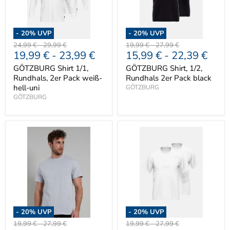
-
20
% UVP
-
20
% UVP
Ursprünglicher
Ursprünglicher
Ursprünglicher
Ursprünglicher
24,99 €
-
29,99 €
19,99 €
-
27,99 €
19,99 €
-
23,99 €
15,99 €
-
22,39 €
Preis
Preis
Preis
Preis
GÖTZBURG Shirt 1/1,
GÖTZBURG Shirt, 1/2,
Rundhals, 2er Pack weiß-
Rundhals 2er Pack black
hell-uni
GÖTZBURG
GÖTZBURG
-
20
% UVP
-
20
% UVP
Ursprünglicher
Ursprünglicher
Ursprünglicher
Ursprünglicher
19,99 €
-
27,99 €
19,99 €
-
27,99 €