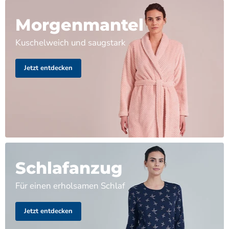
Morgenmantel
Kuschelweich und saugstark
Jetzt entdecken
Schlafanzug
Für einen erholsamen Schlaf
Jetzt entdecken