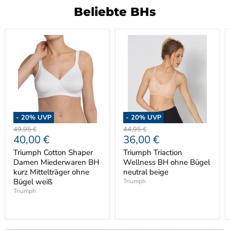
Beliebte BHs
-
20
% UVP
-
20
% UVP
Ursprünglicher
Ursprünglicher
49,95 €
44,95 €
Aktueller
Aktueller
40,00 €
36,00 €
Preis
Preis
Preis
Preis
Triumph Cotton Shaper
Triumph Triaction
Damen Miederwaren BH
Wellness BH ohne Bügel
kurz Mittelträger ohne
neutral beige
Bügel weiß
Triumph
Triumph