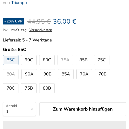
von
Triumph
Ursprünglicher Preis
Aktueller Preis
44,95 €
36,00 €
-
20
% UVP
inkl. MwSt. zzgl.
Versandkosten
Lieferzeit:
5 - 7 Werktage
Größe:
85C
85C
90C
80C
75A
85B
75C
80A
90A
90B
85A
70A
70B
70C
75B
80B
Anzahl
Zum Warenkorb hinzufügen