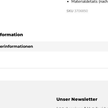
Materialdetails (na
SKU
3706850
formation
lerinformationen
Unser Newsletter