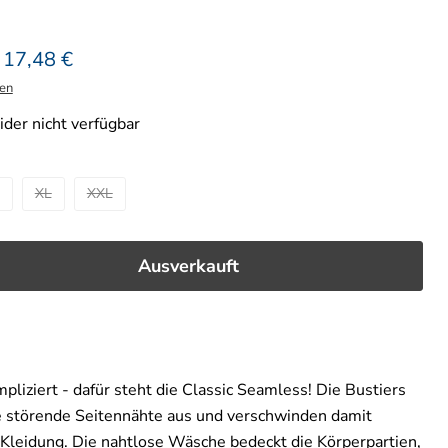
licher Preis
Aktueller Preis
17,48 €
en
der nicht verfügbar
XL
XXL
Ausverkauft
liziert - dafür steht die Classic Seamless! Die Bustiers
 störende Seitennähte aus und verschwinden damit
 Kleidung. Die nahtlose Wäsche bedeckt die Körperpartien,