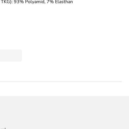
ch TKG): 93% Polyamid, 7% Elasthan