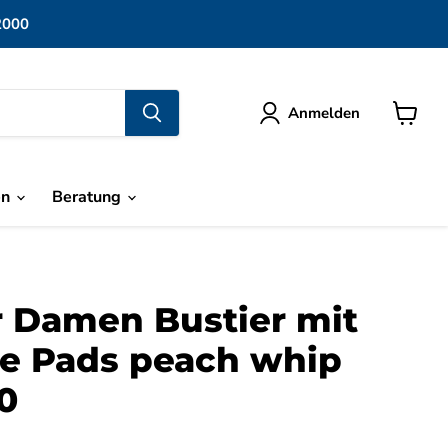
2000
Anmelden
Warenk
anzeige
en
Beratung
r Damen Bustier mit
e Pads peach whip
0