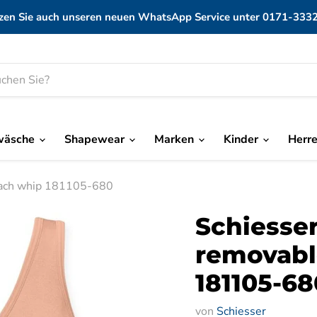
zen Sie auch unseren neuen WhatsApp Service unter 0171-333
wäsche
Shapewear
Marken
Kinder
Herr
each whip 181105-680
Schiesse
removabl
181105-68
von
Schiesser