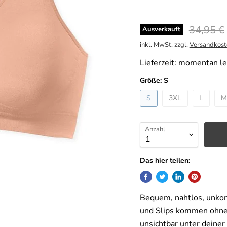
Ursprüng
34,95 €
Ausverkauft
inkl. MwSt. zzgl.
Versandkost
Lieferzeit:
momentan lei
Größe:
S
S
3XL
L
M
Anzahl
Das hier teilen:
Bequem, nahtlos, unkomp
und Slips kommen ohne
unsichtbar unter deiner