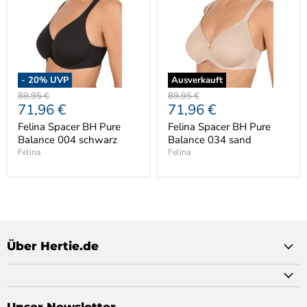
-
20
% UVP
Ausverkauft
Ursprünglicher
Ursprünglicher
89,95 €
89,95 €
Aktueller
Aktueller
71,96 €
71,96 €
Preis
Preis
Preis
Preis
Felina Spacer BH Pure
Felina Spacer BH Pure
Balance 004 schwarz
Balance 034 sand
Felina
Felina
Über Hertie.de