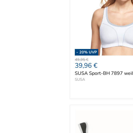
-
20
% UVP
Ursprünglicher
49,95 €
Aktueller
39,96 €
Preis
Preis
SUSA Sport-BH 7897 wei
SUSA