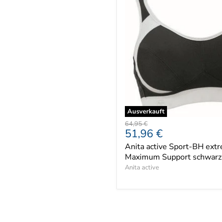
Ausverkauft
Ursprünglicher
64,95 €
Aktueller
51,96 €
Preis
Preis
Anita active Sport-BH extr
Maximum Support schwarz
Anita active