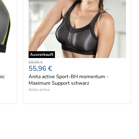
Ausverkauft
Ursprünglicher
69,95 €
Aktueller
55,96 €
Preis
Preis
ic
Anita active Sport-BH momentum -
Maximum Support schwarz
Anita active