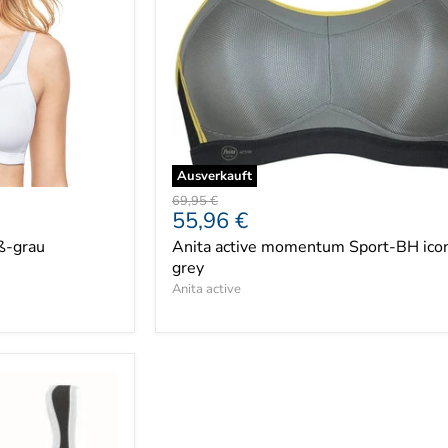
Ausverkauft
Ursprünglicher
69,95 €
Aktueller
55,96 €
Preis
Preis
ß-grau
Anita active momentum Sport-BH icon
grey
Anita active