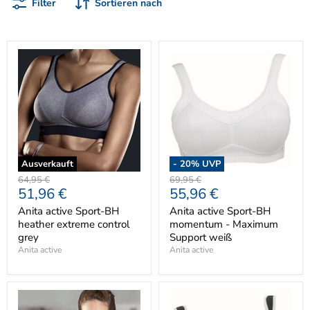
Filter
Sortieren nach
Ausverkauft
-
20
% UVP
Ursprünglicher
Ursprünglicher
64,95 €
69,95 €
Aktueller
Aktueller
51,96 €
55,96 €
Preis
Preis
Preis
Preis
Anita active Sport-BH
Anita active Sport-BH
heather extreme control
momentum - Maximum
grey
Support weiß
Anita active
Anita active