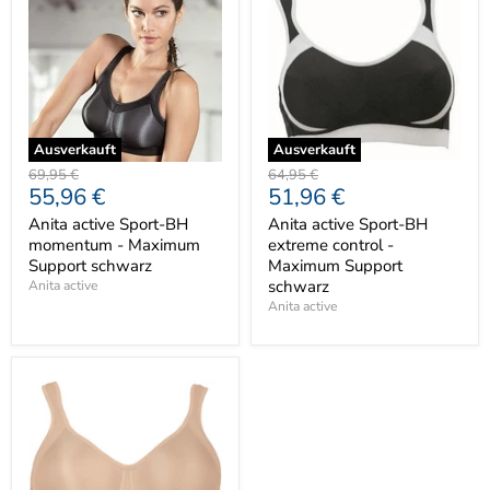
Ausverkauft
Ausverkauft
Ursprünglicher
Ursprünglicher
69,95 €
64,95 €
Aktueller
Aktueller
55,96 €
51,96 €
Preis
Preis
Preis
Preis
Anita active Sport-BH
Anita active Sport-BH
momentum - Maximum
extreme control -
Support schwarz
Maximum Support
schwarz
Anita active
Anita active