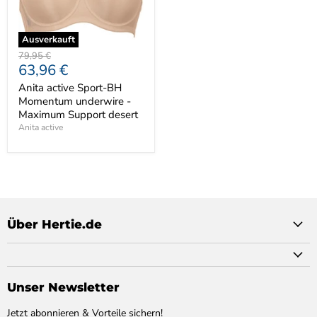
Ausverkauft
Ursprünglicher
79,95 €
Aktueller
63,96 €
Preis
Preis
Anita active Sport-BH
Momentum underwire -
Maximum Support desert
Anita active
Über Hertie.de
Unser Newsletter
Jetzt abonnieren & Vorteile sichern!