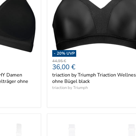
-
20
% UVP
Ursprünglicher
44,95 €
Aktueller
36,00 €
Preis
Preis
PHY Damen
triaction by Triumph Triaction Wellne
lträger ohne
ohne Bügel black
triaction by Triumph