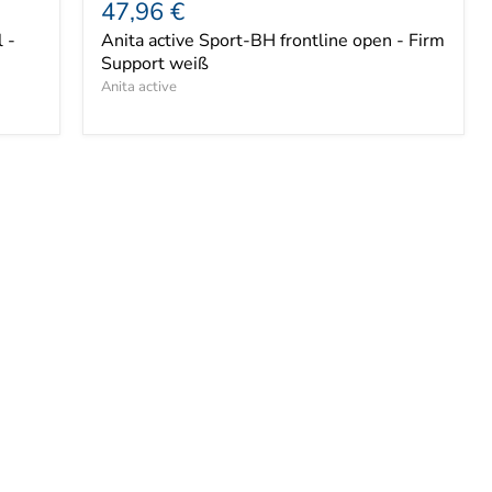
Aktueller
47,96 €
Preis
Preis
 -
Anita active Sport-BH frontline open - Firm
Support weiß
Anita active