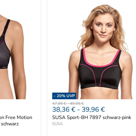
-
20
% UVP
Ursprünglicher
Ursprünglicher
47,95 €
-
49,95 €
38,36 €
-
39,96 €
Preis
Preis
ion Free Motion
SUSA Sport-BH 7897 schwarz-pink
p schwarz
SUSA