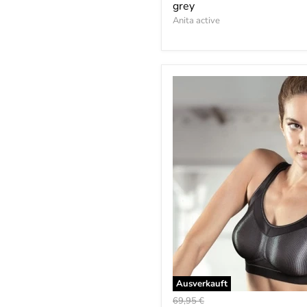
grey
Anita active
Ausverkauft
Ursprünglicher
69,95 €