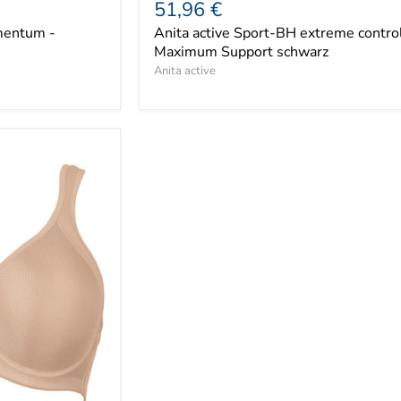
Aktueller
51,96 €
Preis
Preis
mentum -
Anita active Sport-BH extreme control
Maximum Support schwarz
Anita active