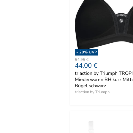
-
20
% UVP
Ursprünglicher
54,95 €
Aktueller
44,00 €
Preis
Preis
triaction by Triumph TRO
Miederwaren BH kurz Mitte
Bügel schwarz
triaction by Triumph