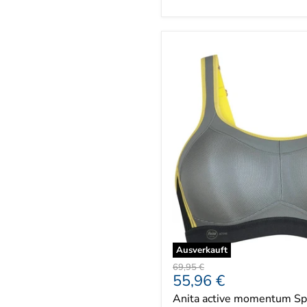
Ausverkauft
Ursprünglicher
69,95 €
Aktueller
55,96 €
Preis
Preis
Anita active momentum Sp