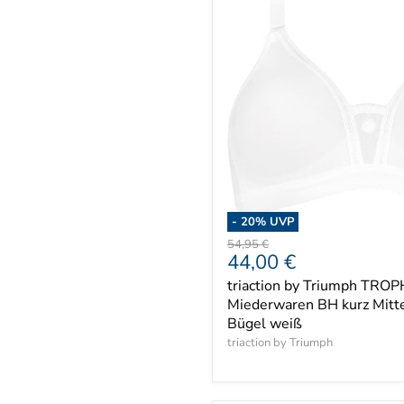
-
20
% UVP
Ursprünglicher
54,95 €
Aktueller
44,00 €
Preis
Preis
triaction by Triumph TRO
Miederwaren BH kurz Mitte
Bügel weiß
triaction by Triumph