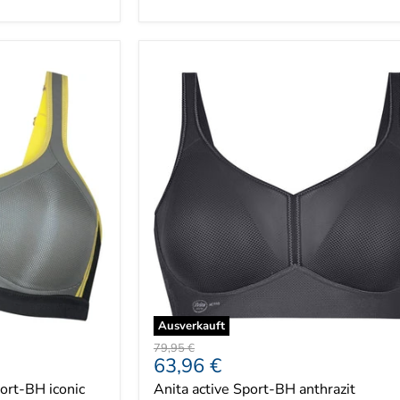
Ausverkauft
Ursprünglicher
79,95 €
Aktueller
63,96 €
Preis
Preis
ort-BH iconic
Anita active Sport-BH anthrazit