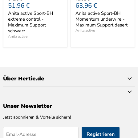
Aktueller
Aktueller
51,96 €
63,96 €
Preis
Preis
Preis
Preis
Anita active Sport-BH
Anita active Sport-BH
extreme control -
Momentum underwire -
Maximum Support
Maximum Support desert
schwarz
Anita active
Anita active
Über Hertie.de
Unser Newsletter
Jetzt abonnieren & Vorteile sichern!
Registrieren
Email-Adresse