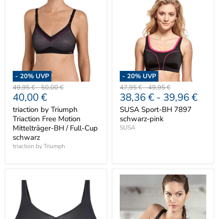
-
20
% UVP
-
20
% UVP
Ursprünglicher
Ursprünglicher
Ursprünglicher
Ursprünglicher
49,95 €
-
50,00 €
47,95 €
-
49,95 €
Aktueller
40,00 €
38,36 €
-
39,96 €
Preis
Preis
Preis
Preis
Preis
triaction by Triumph
SUSA Sport-BH 7897
Triaction Free Motion
schwarz-pink
Mittelträger-BH / Full-Cup
SUSA
schwarz
triaction by Triumph