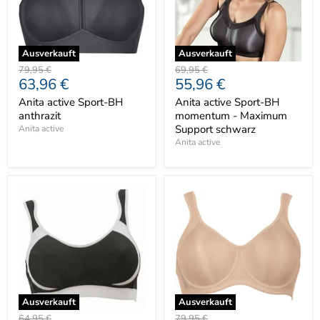
Ausverkauft
Ausverkauft
Ursprünglicher
Ursprünglicher
79,95 €
69,95 €
Aktueller
Aktueller
63,96 €
55,96 €
Preis
Preis
Preis
Preis
Anita active Sport-BH
Anita active Sport-BH
anthrazit
momentum - Maximum
Support schwarz
Anita active
Anita active
Ausverkauft
Ausverkauft
Ursprünglicher
Ursprünglicher
64,95 €
79,95 €