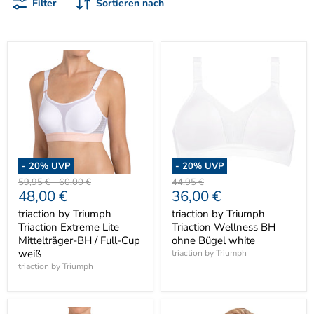
Filter
Sortieren nach
-
20
% UVP
-
20
% UVP
Ursprünglicher
Ursprünglicher
Ursprünglicher
59,95 €
-
60,00 €
44,95 €
Aktueller
Aktueller
48,00 €
36,00 €
Preis
Preis
Preis
Preis
Preis
triaction by Triumph
triaction by Triumph
Triaction Extreme Lite
Triaction Wellness BH
Mittelträger-BH / Full-Cup
ohne Bügel white
weiß
triaction by Triumph
triaction by Triumph