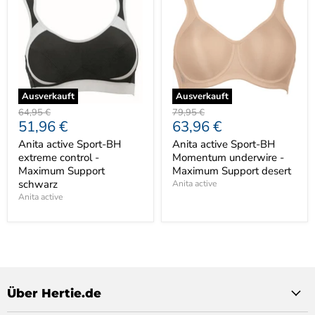
Ausverkauft
Ausverkauft
Ursprünglicher
Ursprünglicher
64,95 €
79,95 €
Aktueller
Aktueller
51,96 €
63,96 €
Preis
Preis
Preis
Preis
Anita active Sport-BH
Anita active Sport-BH
extreme control -
Momentum underwire -
Maximum Support
Maximum Support desert
schwarz
Anita active
Anita active
Über Hertie.de