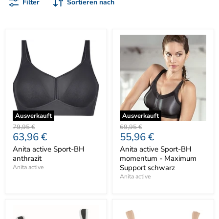
Filter
Sortieren nach
Ausverkauft
Ausverkauft
Ursprünglicher
Ursprünglicher
79,95 €
69,95 €
Aktueller
Aktueller
63,96 €
55,96 €
Preis
Preis
Preis
Preis
Anita active Sport-BH
Anita active Sport-BH
anthrazit
momentum - Maximum
Support schwarz
Anita active
Anita active