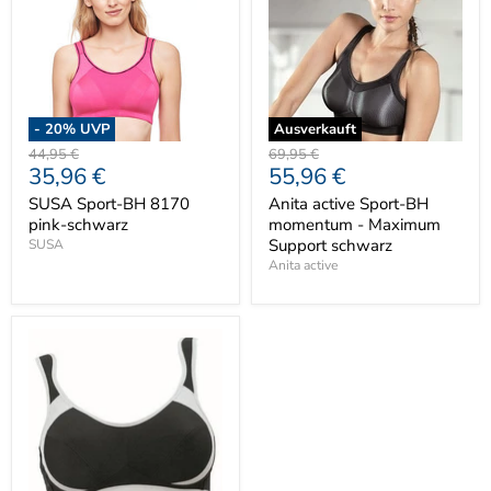
-
20
% UVP
Ausverkauft
Ursprünglicher
Ursprünglicher
44,95 €
69,95 €
Aktueller
Aktueller
35,96 €
55,96 €
Preis
Preis
Preis
Preis
SUSA Sport-BH 8170
Anita active Sport-BH
pink-schwarz
momentum - Maximum
Support schwarz
SUSA
Anita active