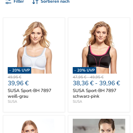
Filter
Sortieren nach
-
20
% UVP
-
20
% UVP
Ursprünglicher
Ursprünglicher
Ursprünglicher
49,95 €
47,95 €
-
49,95 €
Aktueller
39,96 €
38,36 €
-
39,96 €
Preis
Preis
Preis
Preis
SUSA Sport-BH 7897
SUSA Sport-BH 7897
weiß-grau
schwarz-pink
SUSA
SUSA