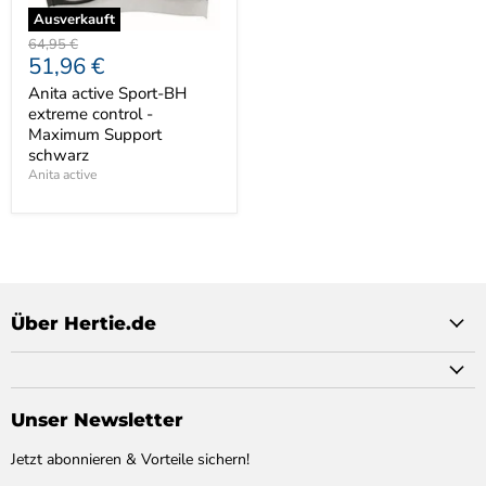
Ausverkauft
Ursprünglicher
64,95 €
Aktueller
51,96 €
Preis
Preis
Anita active Sport-BH
extreme control -
Maximum Support
schwarz
Anita active
Über Hertie.de
Unser Newsletter
Jetzt abonnieren & Vorteile sichern!