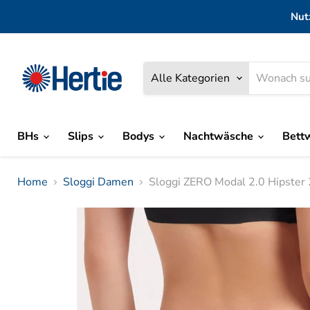
Nut
Alle Kategorien
BHs
Slips
Bodys
Nachtwäsche
Bett
Home
Sloggi Damen
Sloggi ZERO Modal 2.0 Hipster 