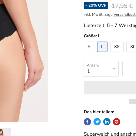
Ursprüng
17,95 €
-
20
% UVP
inkl. MwSt. zzgl.
Versandkost
Lieferzeit:
5 - 7 Werkta
Größe:
L
S
L
XS
XL
Anzahl
Das hier teilen:
Superweich und anschm