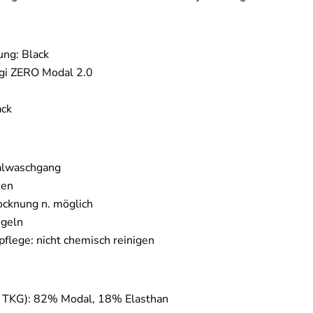
ung: Black
ggi ZERO Modal 2.0
ack
alwaschgang
hen
ocknung n. möglich
ügeln
pflege: nicht chemisch reinigen
ch TKG): 82% Modal, 18% Elasthan