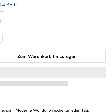
licher Preis
Aktueller Preis
14,36 €
en
ge
Zum Warenkorb hinzufügen
iegsam. Moderne Wohlfühlwäsche für jeden Tag.