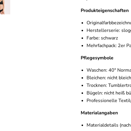
Produkteigenschaften
Originalfarbbezeichn
Herstellerserie: slo
Farbe: schwarz
Mehrfachpack: 2er P
Pflegesymbole
Waschen: 40° Norm
Bleichen: nicht bleic
Trocknen: Tumblertr
Bügeln: nicht heiß b
Professionelle Textil
Materialangaben
Materialdetails (na