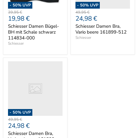
-
50
% UVP
-
50
% UVP
Ursprünglicher
Ursprünglicher
39,95 €
49,95 €
Aktueller
Aktueller
19,98 €
24,98 €
Preis
Preis
Preis
Preis
Schiesser Damen Bügel-
Schiesser Damen Bra,
BH mit Schale schwarz
Vario beere 161899-512
114834-000
Schiesser
Schiesser
-
50
% UVP
Ursprünglicher
49,95 €
Aktueller
24,98 €
Preis
Preis
Schiesser Damen Bra,