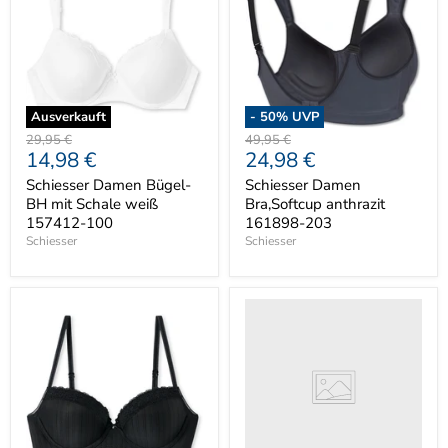
Ausverkauft
-
50
% UVP
Ursprünglicher
Ursprünglicher
29,95 €
49,95 €
Aktueller
Aktueller
14,98 €
24,98 €
Preis
Preis
Preis
Preis
Schiesser Damen Bügel-
Schiesser Damen
BH mit Schale weiß
Bra,Softcup anthrazit
157412-100
161898-203
Schiesser
Schiesser