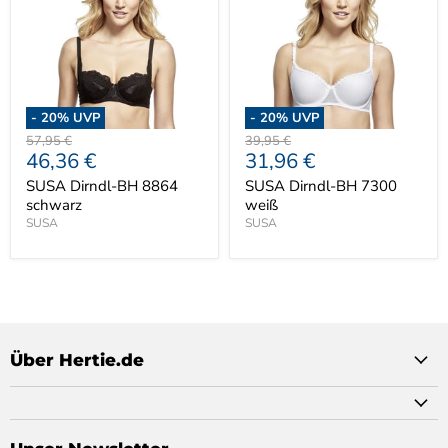
-
20
% UVP
-
20
% UVP
Ursprünglicher
Ursprünglicher
57,95 €
39,95 €
Aktueller
Aktueller
46,36 €
31,96 €
Preis
Preis
Preis
Preis
SUSA Dirndl-BH 8864
SUSA Dirndl-BH 7300
schwarz
weiß
SUSA
SUSA
Über Hertie.de