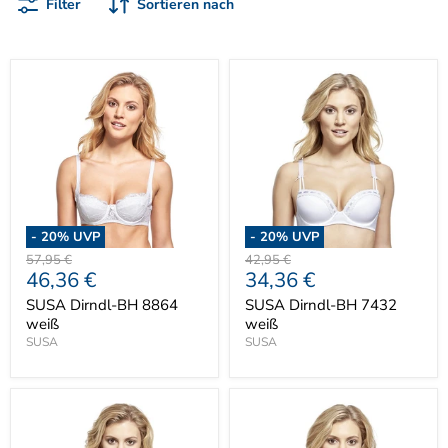
Filter
Sortieren nach
-
20
% UVP
-
20
% UVP
Ursprünglicher
Ursprünglicher
57,95 €
42,95 €
Aktueller
Aktueller
46,36 €
34,36 €
Preis
Preis
Preis
Preis
SUSA Dirndl-BH 8864
SUSA Dirndl-BH 7432
weiß
weiß
SUSA
SUSA