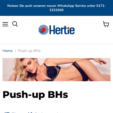
Nutzen Sie auch unseren neuen WhatsApp Service unter 0171-
3332000
Menü
Waren
anzei
Home
Push-up BHs
Push-up BHs