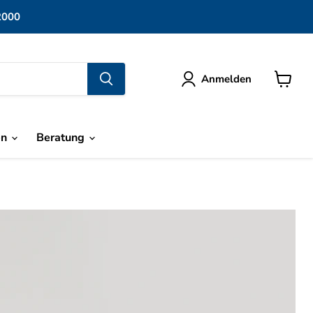
2000
Anmelden
Warenk
anzeige
en
Beratung