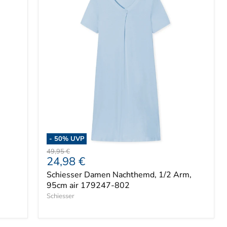
-
50
% UVP
Ursprünglicher
49,95 €
Aktueller
24,98 €
Preis
Preis
Schiesser Damen Nachthemd, 1/2 Arm,
95cm air 179247-802
Schiesser