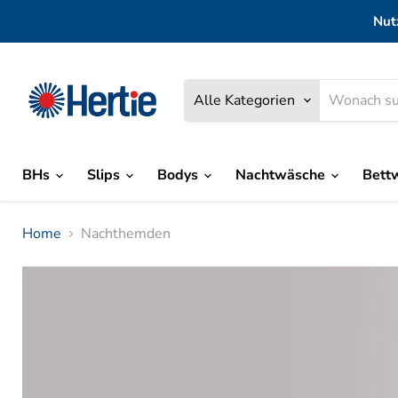
Nut
Alle Kategorien
BHs
Slips
Bodys
Nachtwäsche
Bett
Home
Nachthemden