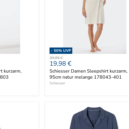
-
50
% UVP
Ursprünglicher
39,95 €
Aktueller
19,98 €
Preis
Preis
t kurzarm,
Schiesser Damen Sleepshirt kurzarm,
-803
95cm natur melange 178043-401
Schiesser