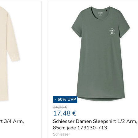
-
50
% UVP
Ursprünglicher
34,95 €
Aktueller
17,48 €
Preis
Preis
t 3/4 Arm,
Schiesser Damen Sleepshirt 1/2 Arm,
85cm jade 179130-713
Schiesser