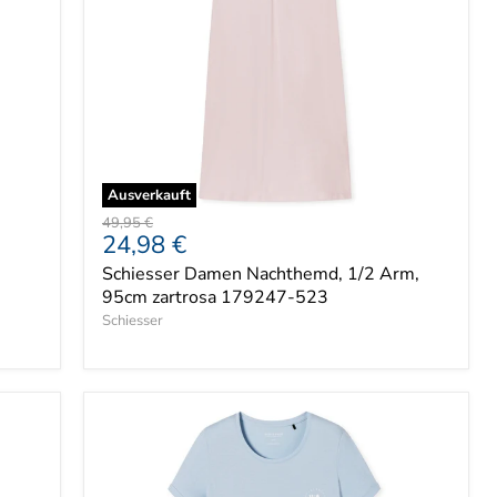
Ausverkauft
Ursprünglicher
49,95 €
Aktueller
24,98 €
Preis
Preis
Schiesser Damen Nachthemd, 1/2 Arm,
95cm zartrosa 179247-523
Schiesser