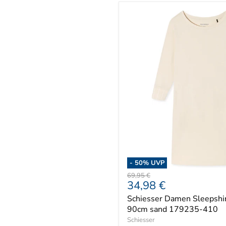
-
50
% UVP
Ursprünglicher
69,95 €
Aktueller
34,98 €
Preis
Preis
Schiesser Damen Sleepshir
90cm sand 179235-410
Schiesser