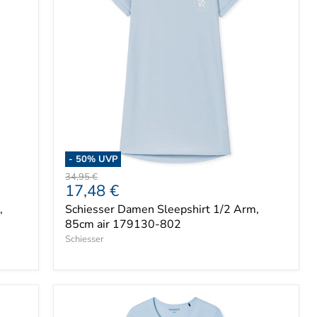
-
50
% UVP
Ursprünglicher
34,95 €
Aktueller
17,48 €
Preis
Preis
,
Schiesser Damen Sleepshirt 1/2 Arm,
85cm air 179130-802
Schiesser