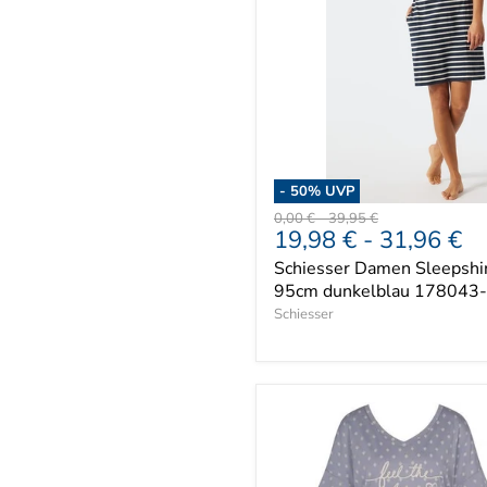
-
50
% UVP
Ursprünglicher
Ursprünglicher
0,00 €
-
39,95 €
19,98 €
-
31,96 €
Preis
Preis
Schiesser Damen Sleepshir
95cm dunkelblau 178043
Schiesser