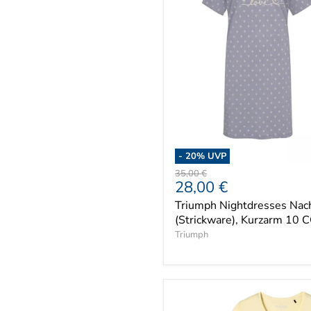
-
20
% UVP
Ursprünglicher
35,00 €
Aktueller
28,00 €
Preis
Preis
Triumph Nightdresses Na
(Strickware), Kurzarm 10 
Triumph