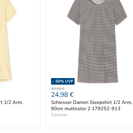
-
50
% UVP
Ursprünglicher
49,95 €
Aktueller
24,98 €
Preis
Preis
t 1/2 Arm,
Schiesser Damen Sleepshirt 1/2 Arm,
90cm multicolor 2 179252-913
Schiesser