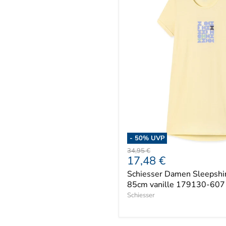
-
50
% UVP
Ursprünglicher
34,95 €
Aktueller
17,48 €
Preis
Preis
Schiesser Damen Sleepshir
85cm vanille 179130-607
Schiesser