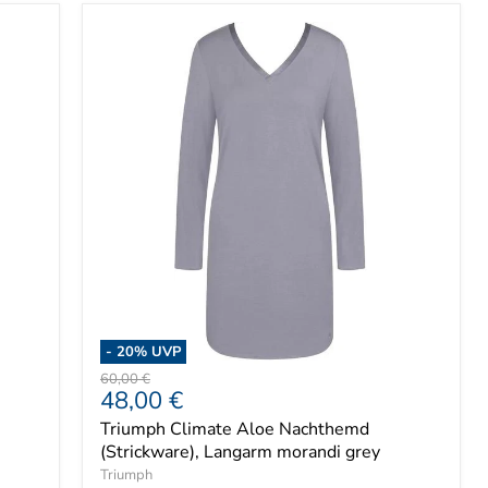
-
20
% UVP
Ursprünglicher
60,00 €
Aktueller
48,00 €
Preis
Preis
Triumph Climate Aloe Nachthemd
(Strickware), Langarm morandi grey
Triumph