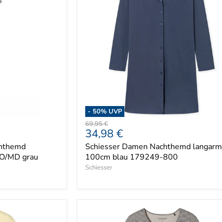
-
50
% UVP
Ursprünglicher
69,95 €
Aktueller
34,98 €
Preis
Preis
chthemd
Schiesser Damen Nachthemd langarm
CO/MD grau
100cm blau 179249-800
Schiesser