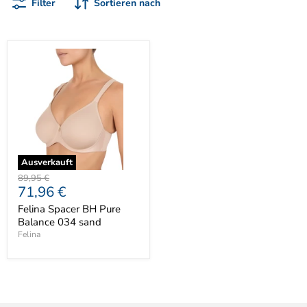
Filter
Sortieren nach
Ausverkauft
Ursprünglicher
89,95 €
Aktueller
71,96 €
Preis
Preis
Felina Spacer BH Pure
Balance 034 sand
Felina