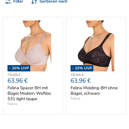
Filter
Sortieren nach
-
20
% UVP
-
20
% UVP
Ursprünglicher
Ursprünglicher
79,95 €
79,95 €
Aktueller
Aktueller
63,96 €
63,96 €
Preis
Preis
Preis
Preis
Felina Spacer BH mit
Felina Molding-BH ohne
Bügel Modern Weftloc
Bügel, schwarz
531 light taupe
Felina
Felina