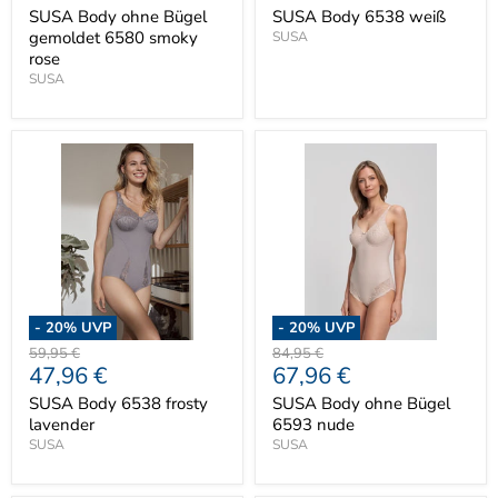
Preis
Preis
SUSA Body ohne Bügel
SUSA Body 6538 weiß
gemoldet 6580 smoky
SUSA
rose
SUSA
-
20
% UVP
-
20
% UVP
Ursprünglicher
Ursprünglicher
59,95 €
84,95 €
Aktueller
Aktueller
47,96 €
67,96 €
Preis
Preis
Preis
Preis
SUSA Body 6538 frosty
SUSA Body ohne Bügel
lavender
6593 nude
SUSA
SUSA