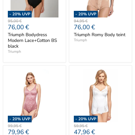
-
20
% UVP
-
20
% UVP
Ursprünglicher
Ursprünglicher
95,00 €
94,95 €
Aktueller
Aktueller
76,00 €
76,00 €
Preis
Preis
Preis
Preis
Triumph Bodydress
Triumph Romy Body teint
Modern Lace+Cotton BS
Triumph
black
Triumph
-
20
% UVP
-
20
% UVP
Ursprünglicher
Ursprünglicher
99,95 €
59,95 €
Aktueller
Aktueller
79,96 €
47,96 €
Preis
Preis