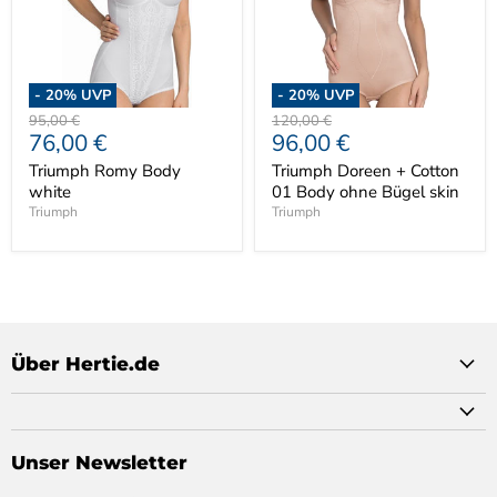
-
20
% UVP
-
20
% UVP
Ursprünglicher
Ursprünglicher
95,00 €
120,00 €
Aktueller
Aktueller
76,00 €
96,00 €
Preis
Preis
Preis
Preis
Triumph Romy Body
Triumph Doreen + Cotton
white
01 Body ohne Bügel skin
Triumph
Triumph
Über Hertie.de
Unser Newsletter