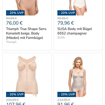
-
20
% UVP
-
20
% UVP
Ursprünglicher
Ursprünglicher
94,95 €
99,95 €
Aktueller
Aktueller
76,00 €
79,96 €
Preis
Preis
Preis
Preis
Triumph True Shape Sens
SUSA Body mit Bügel
Korselett beige, Body
6552 champagner
(Mieder) mit Formbügel
SUSA
Triumph
-
20
% UVP
-
20
% UVP
Ursprünglicher
Ursprünglicher
134,95 €
114,95 €
Aktueller
Aktueller
107,96 €
91,96 €
Preis
Preis