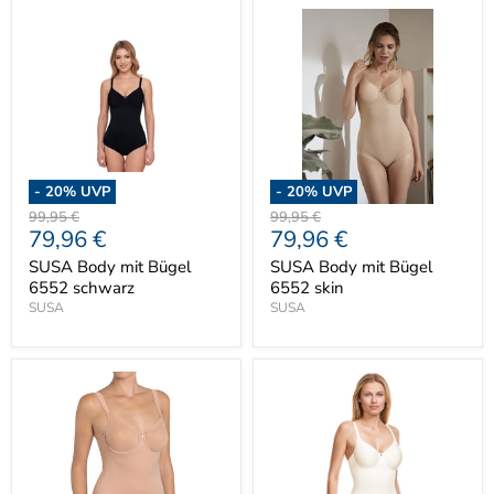
-
20
% UVP
-
20
% UVP
Ursprünglicher
Ursprünglicher
99,95 €
99,95 €
Aktueller
Aktueller
79,96 €
79,96 €
Preis
Preis
Preis
Preis
SUSA Body mit Bügel
SUSA Body mit Bügel
6552 schwarz
6552 skin
SUSA
SUSA