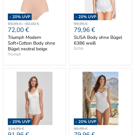
-
20
% UVP
-
20
% UVP
Ursprünglicher
Ursprünglicher
Ursprünglicher
89,95 €
-
90,00 €
99,95 €
Aktueller
Aktueller
72,00 €
79,96 €
Preis
Preis
Preis
Preis
Preis
Triumph Modern
SUSA Body ohne Bügel
Soft+Cotton Body ohne
6386 weiß
Bügel neutral beige
SUSA
Triumph
-
20
% UVP
-
20
% UVP
Ursprünglicher
Ursprünglicher
114,95 €
99,95 €
Aktueller
Aktueller
91,96 €
79,96 €
Preis
Preis