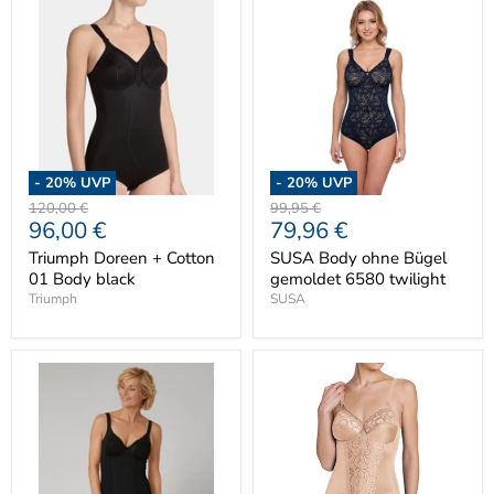
-
20
% UVP
-
20
% UVP
Ursprünglicher
Ursprünglicher
120,00 €
99,95 €
Aktueller
Aktueller
96,00 €
79,96 €
Preis
Preis
Preis
Preis
Triumph Doreen + Cotton
SUSA Body ohne Bügel
01 Body black
gemoldet 6580 twilight
Triumph
SUSA