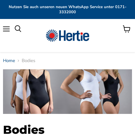
Nutzen Sie auch unseren neuen WhatsApp Service unter 0171-
3332000
Menü
Waren
anzei
Home
Bodies
Bodies