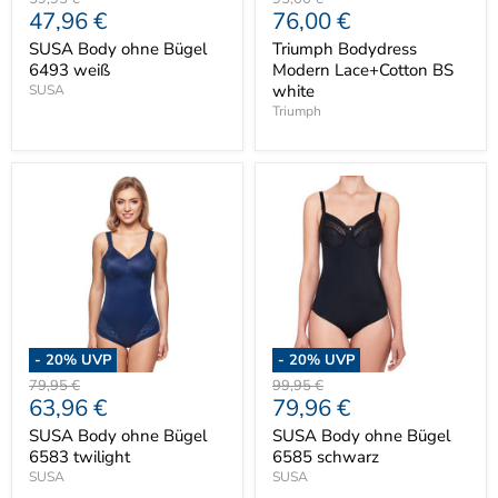
Aktueller
Aktueller
47,96 €
76,00 €
Preis
Preis
Preis
Preis
SUSA Body ohne Bügel
Triumph Bodydress
6493 weiß
Modern Lace+Cotton BS
white
SUSA
Triumph
-
20
% UVP
-
20
% UVP
Ursprünglicher
Ursprünglicher
79,95 €
99,95 €
Aktueller
Aktueller
63,96 €
79,96 €
Preis
Preis
Preis
Preis
SUSA Body ohne Bügel
SUSA Body ohne Bügel
6583 twilight
6585 schwarz
SUSA
SUSA