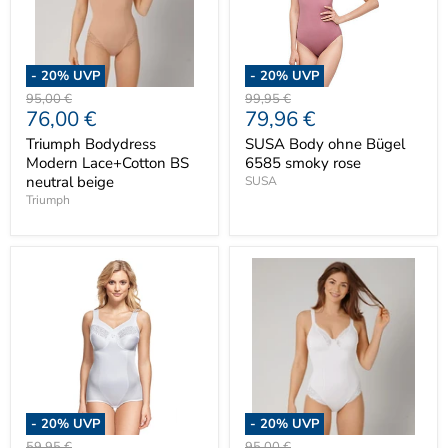
-
20
% UVP
-
20
% UVP
Ursprünglicher
Ursprünglicher
95,00 €
99,95 €
Aktueller
Aktueller
76,00 €
79,96 €
Preis
Preis
Preis
Preis
Triumph Bodydress
SUSA Body ohne Bügel
Modern Lace+Cotton BS
6585 smoky rose
neutral beige
SUSA
Triumph
-
20
% UVP
-
20
% UVP
Ursprünglicher
Ursprünglicher
59,95 €
95,00 €