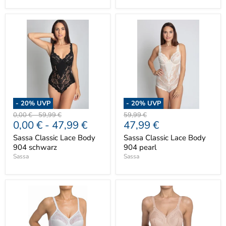
-
20
% UVP
-
20
% UVP
Ursprünglicher
Ursprünglicher
Ursprünglicher
0,00 €
-
59,99 €
59,99 €
Aktueller
0,00 €
-
47,99 €
47,99 €
Preis
Preis
Preis
Preis
Sassa Classic Lace Body
Sassa Classic Lace Body
904 schwarz
904 pearl
Sassa
Sassa