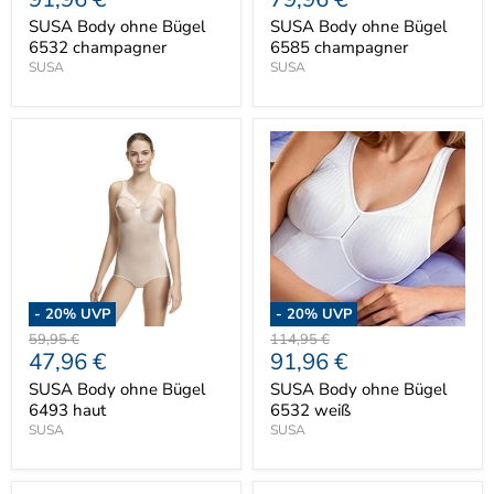
Preis
Preis
SUSA Body ohne Bügel
SUSA Body ohne Bügel
6532 champagner
6585 champagner
SUSA
SUSA
-
20
% UVP
-
20
% UVP
Ursprünglicher
Ursprünglicher
59,95 €
114,95 €
Aktueller
Aktueller
47,96 €
91,96 €
Preis
Preis
Preis
Preis
SUSA Body ohne Bügel
SUSA Body ohne Bügel
6493 haut
6532 weiß
SUSA
SUSA