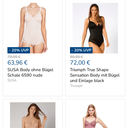
-
20
% UVP
-
20
% UVP
Ursprünglicher
Ursprünglicher
79,95 €
89,95 €
Aktueller
Aktueller
63,96 €
72,00 €
Preis
Preis
Preis
Preis
SUSA Body ohne Bügel
Triumph True Shape
Schale 6590 nude
Sensation Body mit Bügel
und Einlage black
SUSA
Triumph