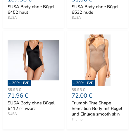
Preis
Preis
SUSA Body ohne Bügel
SUSA Body ohne Bügel
6452 haut
6532 nude
SUSA
SUSA
-
20
% UVP
-
20
% UVP
Ursprünglicher
Ursprünglicher
89,95 €
89,95 €
Aktueller
Aktueller
71,96 €
72,00 €
Preis
Preis
Preis
Preis
SUSA Body ohne Bügel
Triumph True Shape
6412 schwarz
Sensation Body mit Bügel
und Einlage smooth skin
SUSA
Triumph