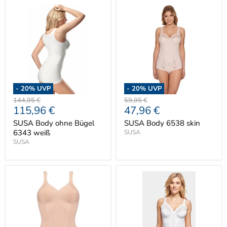
-
20
% UVP
-
20
% UVP
Ursprünglicher
Ursprünglicher
144,95 €
59,95 €
Aktueller
Aktueller
115,96 €
47,96 €
Preis
Preis
Preis
Preis
SUSA Body ohne Bügel
SUSA Body 6538 skin
6343 weiß
SUSA
SUSA