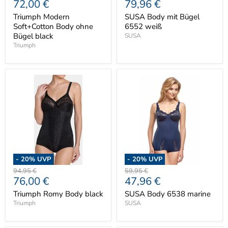
Aktueller
Aktueller
72,00 €
79,96 €
Preis
Preis
Preis
Preis
Preis
Triumph Modern
SUSA Body mit Bügel
Soft+Cotton Body ohne
6552 weiß
Bügel black
SUSA
Triumph
-
20
% UVP
-
20
% UVP
Ursprünglicher
Ursprünglicher
94,95 €
59,95 €
Aktueller
Aktueller
76,00 €
47,96 €
Preis
Preis
Preis
Preis
Triumph Romy Body black
SUSA Body 6538 marine
Triumph
SUSA