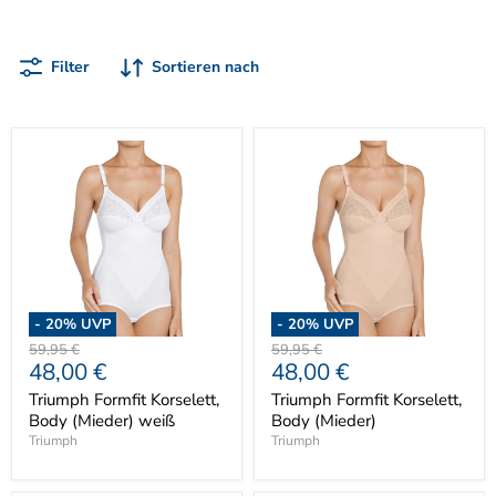
Filter
Sortieren nach
-
20
% UVP
-
20
% UVP
Ursprünglicher
Ursprünglicher
59,95 €
59,95 €
Aktueller
Aktueller
48,00 €
48,00 €
Preis
Preis
Preis
Preis
Triumph Formfit Korselett,
Triumph Formfit Korselett,
Body (Mieder) weiß
Body (Mieder)
Triumph
Triumph