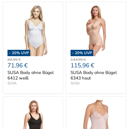
-
20
% UVP
-
20
% UVP
Ursprünglicher
Ursprünglicher
89,95 €
144,95 €
Aktueller
Aktueller
71,96 €
115,96 €
Preis
Preis
Preis
Preis
SUSA Body ohne Bügel
SUSA Body ohne Bügel
6412 weiß
6343 haut
SUSA
SUSA