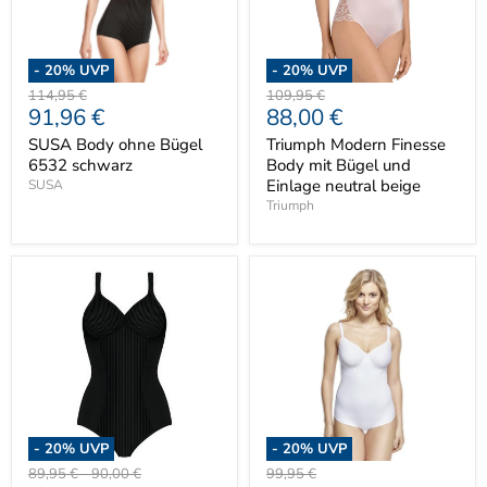
-
20
% UVP
-
20
% UVP
Ursprünglicher
Ursprünglicher
114,95 €
109,95 €
Aktueller
Aktueller
91,96 €
88,00 €
Preis
Preis
Preis
Preis
SUSA Body ohne Bügel
Triumph Modern Finesse
6532 schwarz
Body mit Bügel und
Einlage neutral beige
SUSA
Triumph
-
20
% UVP
-
20
% UVP
Ursprünglicher
Ursprünglicher
Ursprünglicher
89,95 €
-
90,00 €
99,95 €