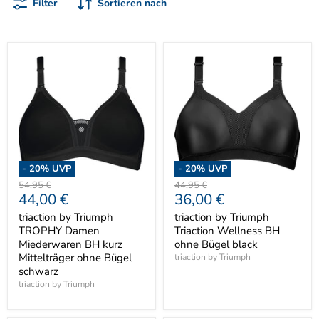
Filter
Sortieren nach
-
20
% UVP
-
20
% UVP
Ursprünglicher
Ursprünglicher
54,95 €
44,95 €
Aktueller
Aktueller
44,00 €
36,00 €
Preis
Preis
Preis
Preis
triaction by Triumph
triaction by Triumph
TROPHY Damen
Triaction Wellness BH
Miederwaren BH kurz
ohne Bügel black
Mittelträger ohne Bügel
triaction by Triumph
schwarz
triaction by Triumph