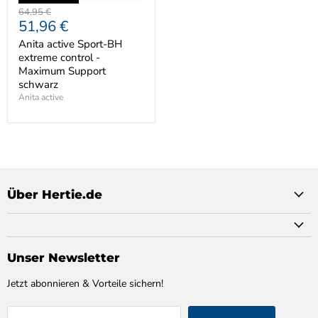
Ursprünglicher
64,95 €
Aktueller
51,96 €
Preis
Preis
Anita active Sport-BH
extreme control -
Maximum Support
schwarz
Anita active
Über Hertie.de
Unser Newsletter
Jetzt abonnieren & Vorteile sichern!