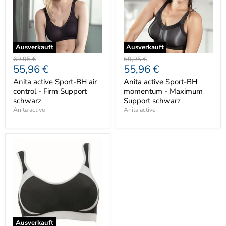
Ausverkauft
Ausverkauft
Ursprünglicher
Ursprünglicher
69,95 €
69,95 €
Aktueller
Aktueller
55,96 €
55,96 €
Preis
Preis
Preis
Preis
Anita active Sport-BH air
Anita active Sport-BH
control - Firm Support
momentum - Maximum
schwarz
Support schwarz
Anita active
Anita active
Ausverkauft