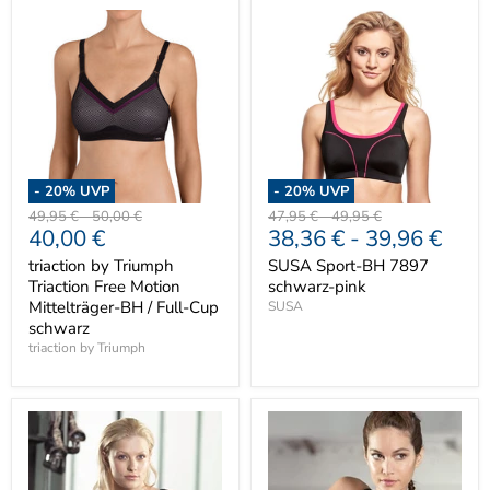
-
20
% UVP
-
20
% UVP
Ursprünglicher
Ursprünglicher
Ursprünglicher
Ursprünglicher
49,95 €
-
50,00 €
47,95 €
-
49,95 €
Aktueller
40,00 €
38,36 €
-
39,96 €
Preis
Preis
Preis
Preis
Preis
triaction by Triumph
SUSA Sport-BH 7897
Triaction Free Motion
schwarz-pink
Mittelträger-BH / Full-Cup
SUSA
schwarz
triaction by Triumph