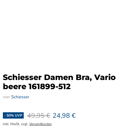
Schiesser Damen Bra, Vario
beere 161899-512
von
Schiesser
Ursprünglicher Preis
Aktueller Preis
49,95 €
24,98 €
-
50
% UVP
inkl. MwSt. zzgl.
Versandkosten