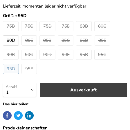
Lieferzeit:
momentan leider nicht verfügbar
Größe:
95D
75B
75C
75D
75E
80B
80C
80D
80E
85B
85C
85D
85E
90B
90C
90D
90E
95B
95C
95D
95E
Anzahl
Ausverkauft
Das hier teilen:
Produkteigenschaften