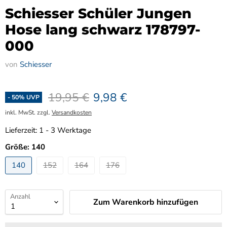
Schiesser Schüler Jungen
Hose lang schwarz 178797-
000
von
Schiesser
Ursprünglicher Preis
Aktueller Preis
19,95 €
9,98 €
-
50
% UVP
inkl. MwSt. zzgl.
Versandkosten
Lieferzeit:
1 - 3 Werktage
Größe:
140
140
152
164
176
Anzahl
Zum Warenkorb hinzufügen