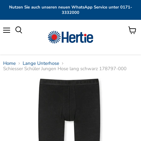
Nutzen Sie auch unseren neuen WhatsApp Service unter 0171-
3332000
Menü
Waren
anzei
Home
Lange Unterhose
Schiesser Schüler Jungen Hose lang schwarz 178797-000