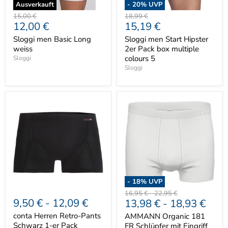
Ausverkauft
-
20
% UVP
Ursprünglicher
Ursprünglicher
15,00 €
18,99 €
Aktueller
Aktueller
12,00 €
15,19 €
Preis
Preis
Preis
Preis
Sloggi men Basic Long
Sloggi men Start Hipster
weiss
2er Pack box multiple
colours 5
Sloggi
Sloggi
-
18
% UVP
Ursprünglicher
Ursprünglicher
16,95 €
-
22,95 €
9,50 €
-
12,09 €
13,98 €
-
18,93 €
Preis
Preis
conta Herren Retro-Pants
AMMANN Organic 181
Schwarz 1-er Pack
FR Schlüpfer mit Eingriff