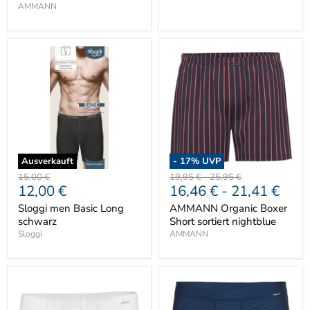
AMMANN
Ausverkauft
-
17
% UVP
Ursprünglicher
Ursprünglicher
Ursprünglicher
15,00 €
19,95 €
-
25,95 €
Aktueller
12,00 €
16,46 €
-
21,41 €
Preis
Preis
Preis
Preis
Sloggi men Basic Long
AMMANN Organic Boxer
schwarz
Short sortiert nightblue
Sloggi
AMMANN