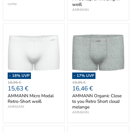
conta
weiß
AMMANN
-
18
% UVP
-
17
% UVP
Ursprünglicher
Ursprünglicher
18,95 €
19,95 €
Aktueller
Aktueller
15,63 €
16,46 €
Preis
Preis
Preis
Preis
AMMANN Micro Modal
AMMANN Organic Close
Retro-Short weiß
to you Retro Short cloud
melange
AMMANN
AMMANN