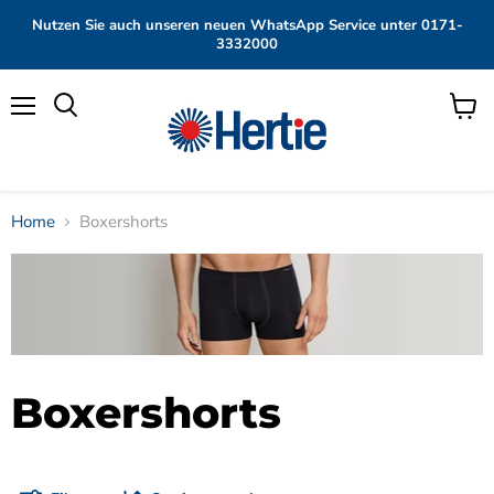
Nutzen Sie auch unseren neuen WhatsApp Service unter 0171-
3332000
Menü
Waren
anzei
Home
Boxershorts
Boxershorts