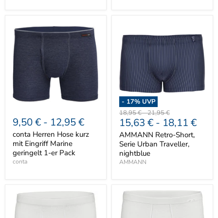
-
17
% UVP
Ursprünglicher
Ursprünglicher
18,95 €
-
21,95 €
9,50 €
-
12,95 €
15,63 €
-
18,11 €
Preis
Preis
conta Herren Hose kurz
AMMANN Retro-Short,
mit Eingriff Marine
Serie Urban Traveller,
geringelt 1-er Pack
nightblue
conta
AMMANN