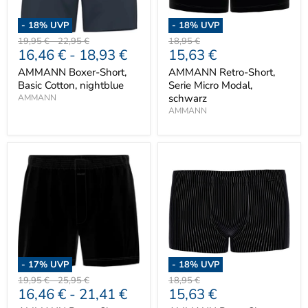
-
18
% UVP
-
18
% UVP
Ursprünglicher
Ursprünglicher
Ursprünglicher
19,95 €
-
22,95 €
18,95 €
Aktueller
16,46 €
-
18,93 €
15,63 €
Preis
Preis
Preis
Preis
AMMANN Boxer-Short,
AMMANN Retro-Short,
Basic Cotton, nightblue
Serie Micro Modal,
schwarz
AMMANN
AMMANN
-
17
% UVP
-
18
% UVP
Ursprünglicher
Ursprünglicher
Ursprünglicher
19,95 €
-
25,95 €
18,95 €
Aktueller
16,46 €
-
21,41 €
15,63 €
Preis
Preis
Preis