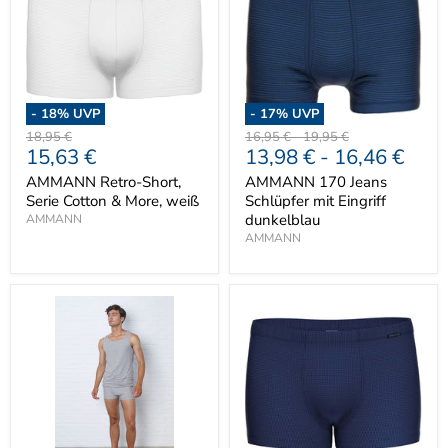
-
18
% UVP
-
17
% UVP
Ursprünglicher
Ursprünglicher
Ursprünglicher
18,95 €
16,95 €
-
19,95 €
Aktueller
15,63 €
13,98 €
-
16,46 €
Preis
Preis
Preis
Preis
AMMANN Retro-Short,
AMMANN 170 Jeans
Serie Cotton & More, weiß
Schlüpfer mit Eingriff
dunkelblau
AMMANN
AMMANN