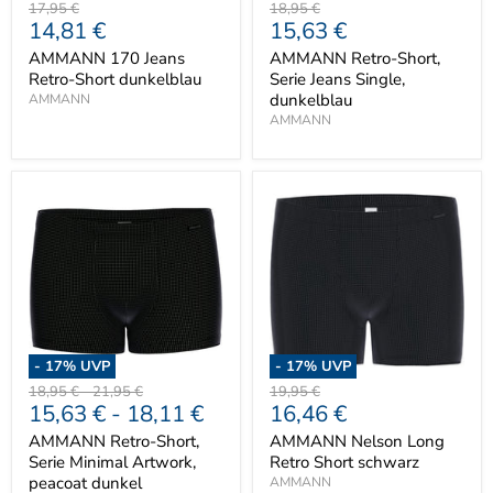
Ursprünglicher
Ursprünglicher
17,95 €
18,95 €
Aktueller
Aktueller
14,81 €
15,63 €
Preis
Preis
Preis
Preis
AMMANN 170 Jeans
AMMANN Retro-Short,
Retro-Short dunkelblau
Serie Jeans Single,
dunkelblau
AMMANN
AMMANN
-
17
% UVP
-
17
% UVP
Ursprünglicher
Ursprünglicher
Ursprünglicher
18,95 €
-
21,95 €
19,95 €
Aktueller
15,63 €
-
18,11 €
16,46 €
Preis
Preis
Preis
Preis
AMMANN Retro-Short,
AMMANN Nelson Long
Serie Minimal Artwork,
Retro Short schwarz
peacoat dunkel
AMMANN